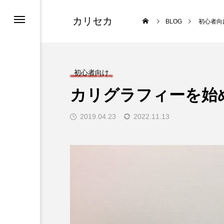
カリセカ
BLOG
初心者向
け
初心者向け
カリグラフィーを始めよ
2019.04.23
2022.11.13
ィーキット
lligraphy 8 Stroke Method-