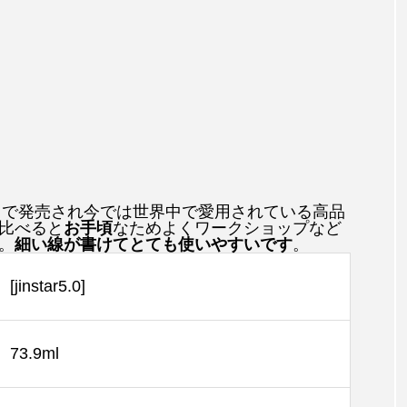
リカで発売され今では世界中で愛用されている高品
比べると
お手頃
なためよくワークショップなど
。
細い線が書けてとても使いやすいです
。
[jinstar5.0]
73.9ml