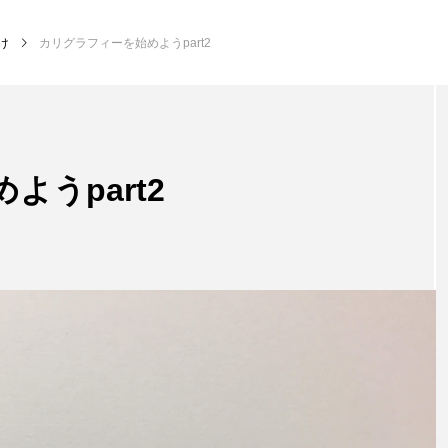
け
カリグラフィーを始めようpart2
うpart2