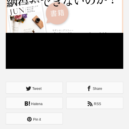
Tweet
Share
Hatena
RSS
Pin it