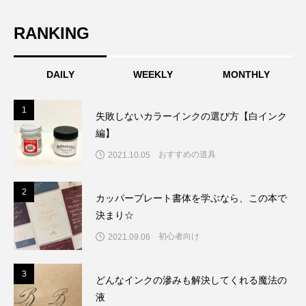
RANKING
DAILY
WEEKLY
MONTHLY
1
1
失敗しないカラーインクの選び方【白インク
編】
おすすめの道具
2021.10.05
2
2
カッパープレート書体を学ぶなら、この本で
決まり☆
初心者向け
2021.09.06
3
3
どんなインクの滲みも解決してくれる魔法の
液