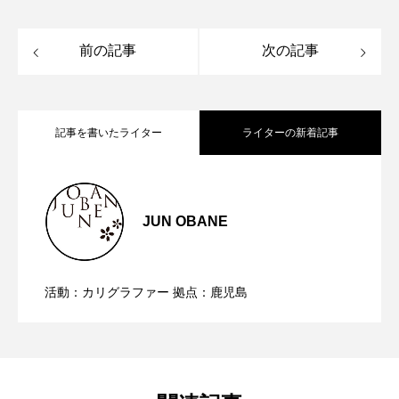
前の記事
次の記事
記事を書いたライター
ライターの新着記事
SHOPカードのデザインをさせて頂きま
2025.04.16
JUN OBANE
【ストローク練習シートダウンロード付
2023.10.17
した。
活動：カリグラファー 拠点：鹿児島
【無料】カリグラフィー練習用 ガイドシ
2022.10.22
き】 ベ
ート（R）
ーシックストロークの練習は○○を使うと