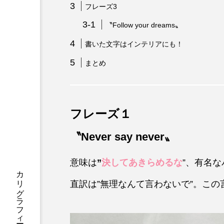
フレーズ3
〝Follow your dreams〟
書いた文字はインテリアにも！
まとめ
フレーズ１
〝Never say never〟
意味は
”
決してあきらめるな
”、有名
直訳は”無理なんて言わないで”。こ