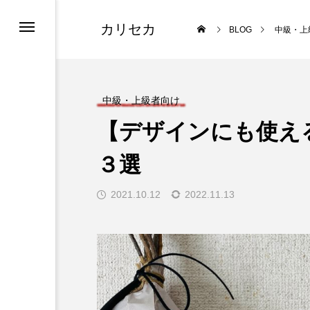
カリセカ
BLOG
中級・上
け
中級・上級者向け
【デザインにも使え
３選
ィーキット
2021.10.12
2022.11.13
lligraphy 8 Stroke Method-